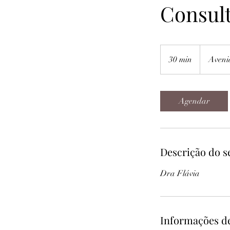
Consul
30 min
3
Aveni
0
m
i
Agendar
n
Descrição do s
Dra Flávia
Informações d