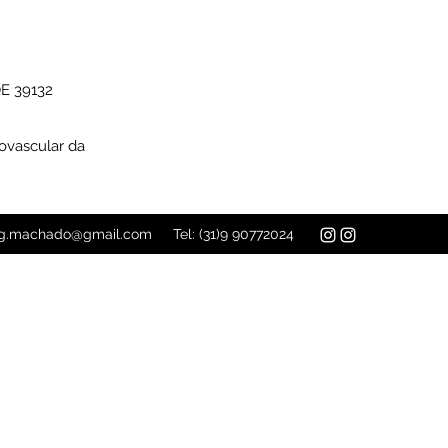
39132
ovascular da
iag.machado@gmail.com
Tel: (31)9 90772024