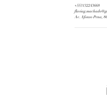
+553132243668
flaviag.machado@g
Av. Afonso Pena, 86